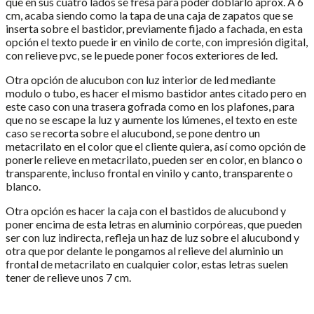
que en sus cuatro lados se fresa para poder doblarlo aprox. A 6
cm, acaba siendo como la tapa de una caja de zapatos que se
inserta sobre el bastidor, previamente fijado a fachada, en esta
opción el texto puede ir en vinilo de corte, con impresión digital,
con relieve pvc, se le puede poner focos exteriores de led.
Otra opción de alucubon con luz interior de led mediante
modulo o tubo, es hacer el mismo bastidor antes citado pero en
este caso con una trasera gofrada como en los plafones, para
que no se escape la luz y aumente los lúmenes, el texto en este
caso se recorta sobre el alucubond, se pone dentro un
metacrilato en el color que el cliente quiera, así como opción de
ponerle relieve en metacrilato, pueden ser en color, en blanco o
transparente, incluso frontal en vinilo y canto, transparente o
blanco.
Otra opción es hacer la caja con el bastidos de alucubond y
poner encima de esta letras en aluminio corpóreas, que pueden
ser con luz indirecta, refleja un haz de luz sobre el alucubond y
otra que por delante le pongamos al relieve del aluminio un
frontal de metacrilato en cualquier color, estas letras suelen
tener de relieve unos 7 cm.