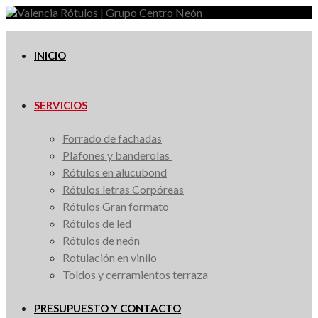
Saltar
al
contenido
INICIO
SERVICIOS
Forrado de fachadas
Plafones y banderolas
Rótulos en alucubond
Rótulos letras Corpóreas
Rótulos Gran formato
Rótulos de led
Rótulos de neón
Rotulación en vinilo
Toldos y cerramientos terraza
PRESUPUESTO Y CONTACTO