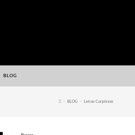
BLOG
>
BLOG
>
Letras Corpóreas