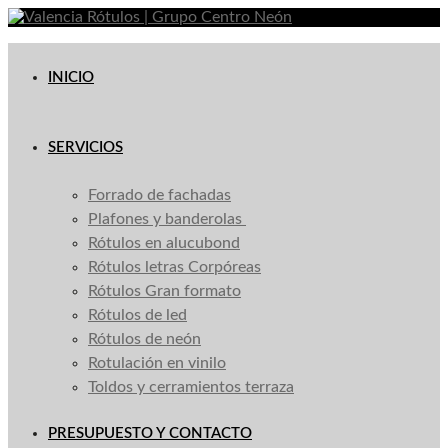
Saltar
al
contenido
INICIO
SERVICIOS
Forrado de fachadas
Plafones y banderolas
Rótulos en alucubond
Rótulos letras Corpóreas
Rótulos Gran formato
Rótulos de led
Rótulos de neón
Rotulación en vinilo
Toldos y cerramientos terraza
PRESUPUESTO Y CONTACTO