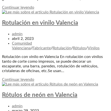
Rótulos
Continuar leyendo
de
led
en
Rotulación en vinilo Valencia
Valencia
Autor
admin
de
Publicación
abril 2, 2023
la
de
Categoría
Comunidad
entrada:
la
de
Valenciana
/
Fabricante
/
Rotulación
/
Rótulos
/
Vinilos
entrada:
la
Rotulación con vinilo en Valencia En rotulación con vinilos
entrada:
tanto de corte como impresos, se puede decorar un
escaparate, una barra, paredes, rotulación de vehículos,
cristaleras de oficinas, etc.Se usan…
Rotulación
Continuar leyendo
en
vinilo
Valencia
Rótulos de neón en Valencia
Autor
admin
de
Publicación
marzo 29, 2023