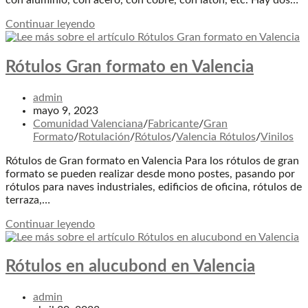
Rótulos
Continuar leyendo
letras
Corpóreas
en
Rótulos Gran formato en Valencia
Valencia
Autor
admin
de
Publicación
mayo 9, 2023
la
de
Categoría
Comunidad Valenciana
/
Fabricante
/
Gran
entrada:
la
de
Formato
/
Rotulación
/
Rótulos
/
Valencia Rótulos
/
Vinilos
entrada:
la
Rótulos de Gran formato en Valencia Para los rótulos de gran
entrada:
formato se pueden realizar desde mono postes, pasando por
rótulos para naves industriales, edificios de oficina, rótulos de
terraza,…
Rótulos
Continuar leyendo
Gran
formato
en
Rótulos en alucubond en Valencia
Valencia
Autor
admin