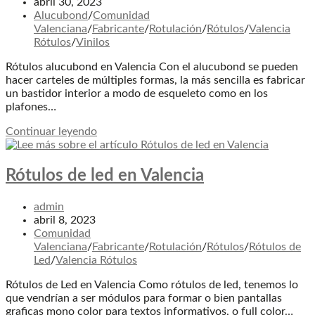
de
Publicación
abril 30, 2023
la
de
Categoría
Alucubond
/
Comunidad
entrada:
la
de
Valenciana
/
Fabricante
/
Rotulación
/
Rótulos
/
Valencia
entrada:
la
Rótulos
/
Vinilos
entrada:
Rótulos alucubond en Valencia Con el alucubond se pueden
hacer carteles de múltiples formas, la más sencilla es fabricar
un bastidor interior a modo de esqueleto como en los
plafones…
Rótulos
Continuar leyendo
en
alucubond
en
Rótulos de led en Valencia
Valencia
Autor
admin
de
Publicación
abril 8, 2023
la
de
Categoría
Comunidad
entrada:
la
de
Valenciana
/
Fabricante
/
Rotulación
/
Rótulos
/
Rótulos de
entrada:
la
Led
/
Valencia Rótulos
entrada:
Rótulos de Led en Valencia Como rótulos de led, tenemos lo
que vendrían a ser módulos para formar o bien pantallas
graficas mono color para textos informativos, o full color…