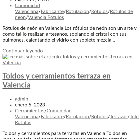
la
de
Categoría
Comunidad
entrada:
la
de
Valenciana
/
Fabricante
/
Rotulación
/
Rótulos
/
Rótulos de
entrada:
la
neón
/
Valencia Rótulos
entrada:
Rótulos de neón en Valencia Los rótulos de neón son un arte y
como tal lo realizan artesanos, soplando el cristal con sus
pulmones, calentando el vidrio con soplete mezcla…
Rótulos
Continuar leyendo
de
neón
en
Valencia
Toldos y cerramientos terraza en
Valencia
Autor
admin
de
Publicación
enero 5, 2023
la
de
Categoría
Cerramientos
/
Comunidad
entrada:
la
de
Valenciana
/
Fabricante
/
Rotulación
/
Rótulos
/
Terrazas
/
Told
entrada:
la
Rótulos
entrada:
Toldos y cerramientos para terrazas en Valencia Toldos en