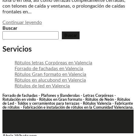
lona o en tela, así como terrazas completamente cerradas,
con telones de caída y ventanas, o prolongación de caídas
frontales en…
Toldos
Continuar leyendo
y
Buscar
cerramientos
Buscar
terraza
en
Servicios
Valencia
Rótulos letras Corpóreas en Valencia
Forrado de fachadas en Valencia
Rótulos Gran formato en Valencia
Rótulos en alucubond en Valencia
Rótulos de led en Valencia
Forrado de fachadas - Plafones y Banderolas - Letras Corpóreas -
Rotulación en vinilo - Rótulos en Gran formato - Rótulos de Neón - Rótulos
de Led - Toldos y cerramientos para terrazas - Rótulos Valencia - Fabricante
de rótulos - Fabricación e instalación de rótulos en la Comunidad Valenciana.
Copyright 2026 - VALENCIA ROTULOS | GRUPO CENTRO
NEON | TEL: 640 642 413