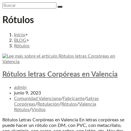
Rótulos
Inicio
>
BLOG
>
Rótulos
Rótulos letras Corpóreas en Valencia
Autor
admin
de
Publicación
junio 9, 2023
la
de
Categoría
Comunidad Valenciana
/
Fabricante
/
Letras
entrada:
la
de
Corpóreas
/
Rotulación
/
Rótulos
/
Valencia
entrada:
la
Rótulos
/
Vinilos
entrada:
Rótulos Letras Corpóreas en Valencia En letras corpóreas se
puede hacer un rótulo con DM, con PVC, con metacrilato,
con aluminio, con acero, con cobre, con latón, etc. Hay dos…